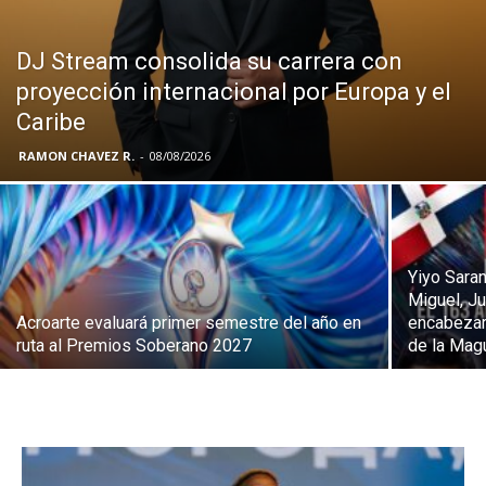
DJ Stream consolida su carrera con
proyección internacional por Europa y el
Caribe
RAMON CHAVEZ R.
-
08/08/2026
Yiyo Saran
Miguel, Ju
Acroarte evaluará primer semestre del año en
encabezar
ruta al Premios Soberano 2027
de la Mag