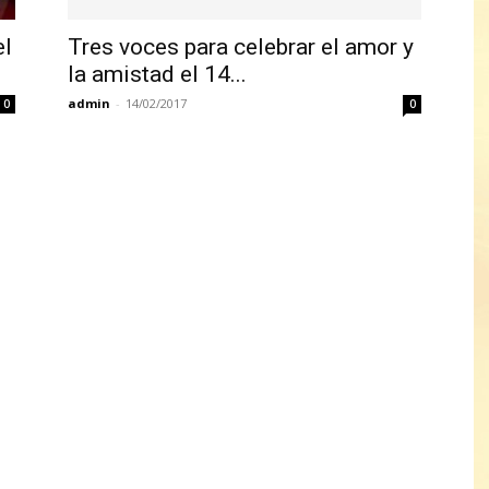
el
Tres voces para celebrar el amor y
la amistad el 14...
admin
-
14/02/2017
0
0