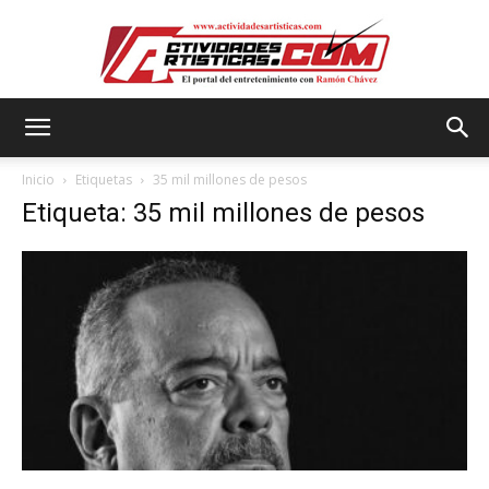
Actividadesartisticas.com
Inicio
Etiquetas
35 mil millones de pesos
Etiqueta: 35 mil millones de pesos