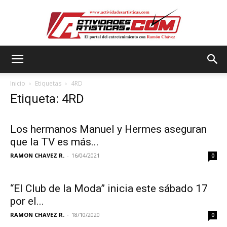
Actividadesartisticas.com
Inicio
Etiquetas
4RD
Etiqueta: 4RD
Los hermanos Manuel y Hermes aseguran
que la TV es más...
RAMON CHAVEZ R.
-
16/04/2021
0
“El Club de la Moda” inicia este sábado 17
por el...
RAMON CHAVEZ R.
-
18/10/2020
0