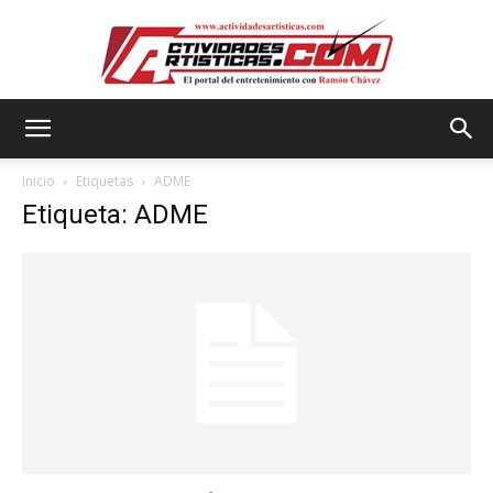
Actividadesartisticas.com
Inicio
Etiquetas
ADME
Etiqueta: ADME