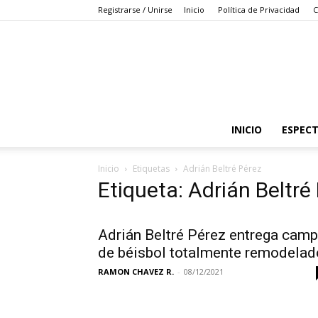
Registrarse / Unirse
Inicio
Política de Privacidad
C
INICIO
ESPEC
Inicio
Etiquetas
Adrián Beltré Pérez
Etiqueta: Adrián Beltré
Adrián Beltré Pérez entrega cam
de béisbol totalmente remodelad
RAMON CHAVEZ R.
-
08/12/2021