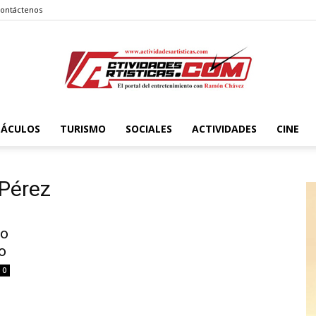
ontáctenos
TÁCULOS
TURISMO
SOCIALES
ACTIVIDADES
CINE
Actividadesartisticas.com
 Pérez
po
o
0