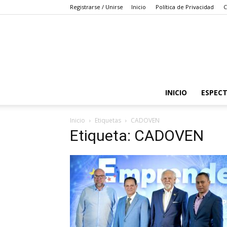
Registrarse / Unirse
Inicio
Política de Privacidad
C
INICIO
ESPEC
Inicio
Etiquetas
CADOVEN
Etiqueta: CADOVEN