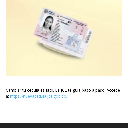
Cambiar tu cédula es fácil. La JCE te guía paso a paso. Accede
a:
https://nuevacedula.jce.gob.do/