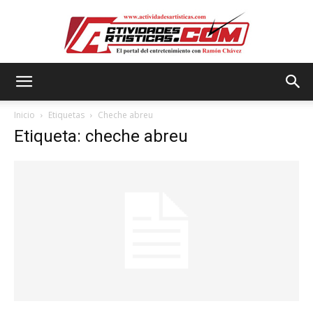
Actividadesartisticas.com
Inicio
Etiquetas
Cheche abreu
Etiqueta: cheche abreu