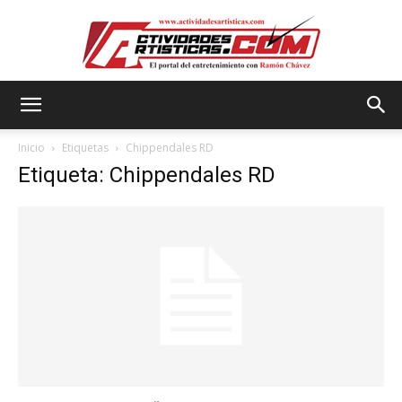
Actividadesartisticas.com
Inicio
Etiquetas
Chippendales RD
Etiqueta: Chippendales RD