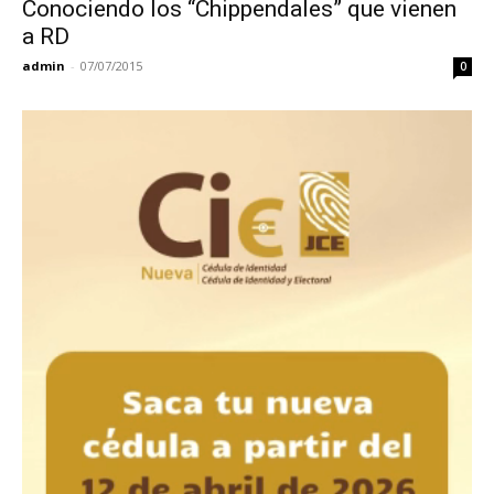
Conociendo los “Chippendales” que vienen
a RD
admin
-
07/07/2015
0