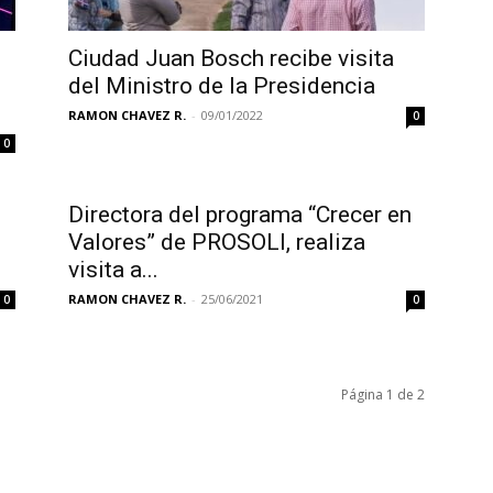
Ciudad Juan Bosch recibe visita
del Ministro de la Presidencia
RAMON CHAVEZ R.
-
09/01/2022
0
0
Directora del programa “Crecer en
Valores” de PROSOLI, realiza
visita a...
RAMON CHAVEZ R.
-
25/06/2021
0
0
Página 1 de 2