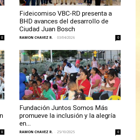
Fideicomiso VBC-RD presenta a
BHD avances del desarrollo de
Ciudad Juan Bosch
RAMON CHAVEZ R.
-
03/04/2026
0
0
Fundación Juntos Somos Más
n
promueve la inclusión y la alegría
en...
RAMON CHAVEZ R.
-
25/10/2025
0
0