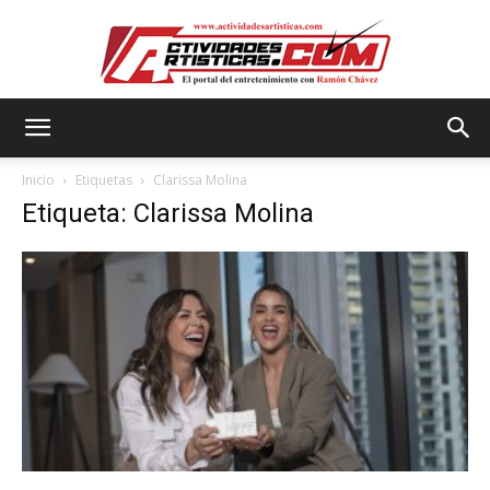
Actividadesartisticas.com
Inicio
Etiquetas
Clarissa Molina
Etiqueta: Clarissa Molina