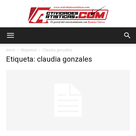
Actividadesartisticas.com
Inicio
Etiquetas
Claudia gonzales
Etiqueta: claudia gonzales