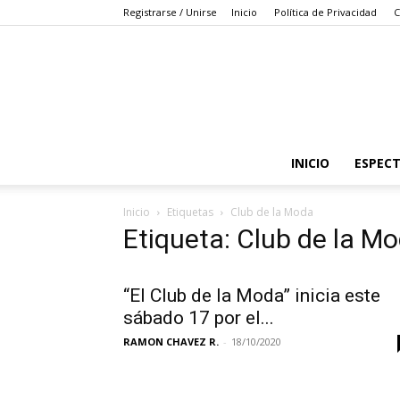
Registrarse / Unirse
Inicio
Política de Privacidad
C
INICIO
ESPEC
Inicio
Etiquetas
Club de la Moda
Etiqueta: Club de la M
“El Club de la Moda” inicia este
sábado 17 por el...
RAMON CHAVEZ R.
-
18/10/2020