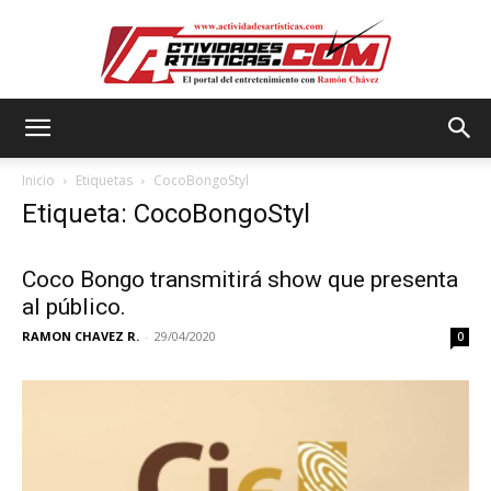
Actividadesartisticas.com
Inicio
Etiquetas
CocoBongoStyl
Etiqueta: CocoBongoStyl
Coco Bongo transmitirá show que presenta
al público.
RAMON CHAVEZ R.
-
29/04/2020
0