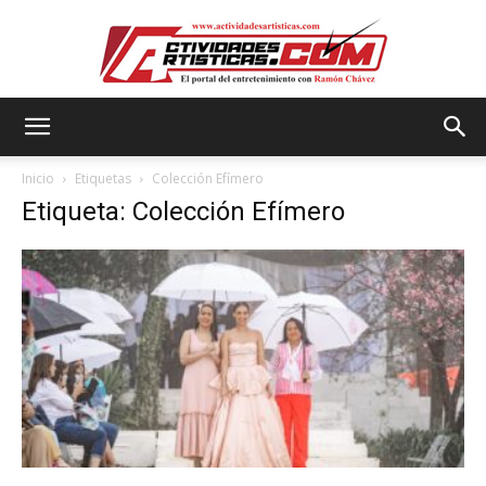
Actividadesartisticas.com
Inicio
Etiquetas
Colección Efímero
Etiqueta: Colección Efímero