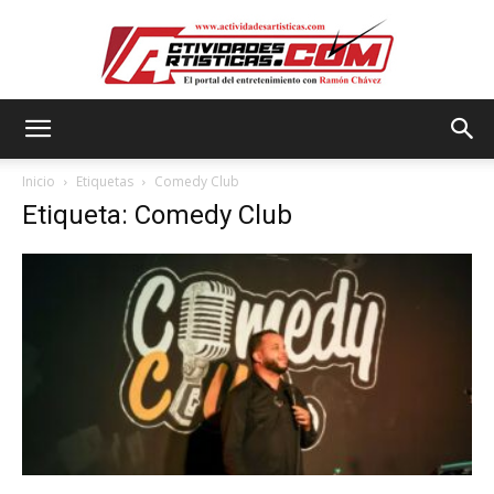
Actividadesartisticas.com
Inicio
Etiquetas
Comedy Club
Etiqueta: Comedy Club