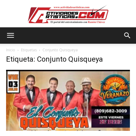
Actividadesartisticas.com
Inicio
Etiquetas
Conjunto Quisqueya
Etiqueta: Conjunto Quisqueya