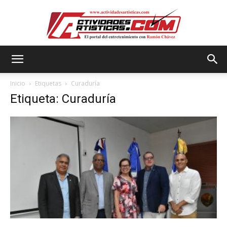
Actividadesartisticas.com
Inicio
Etiquetas
Curaduría
Etiqueta: Curaduría