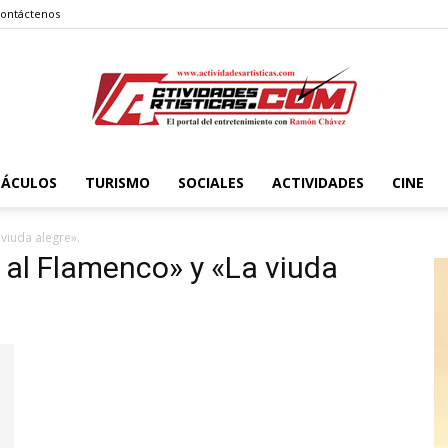
ontáctenos
TÁCULOS
TURISMO
SOCIALES
ACTIVIDADES
CINE
Actividadesartisticas.com
 viuda alegre».
o al Flamenco» y «La viuda