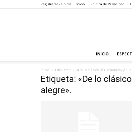
Registrarse / Unirse
Inicio
Política de Privacidad
C
INICIO
ESPEC
Inicio
Etiquetas
«De lo clásico al Flamenco» y «La
Etiqueta: «De lo clásic
alegre».