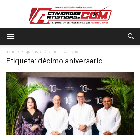
Actividadesartisticas.com
Inicio
Etiquetas
Décimo aniversario
Etiqueta: décimo aniversario