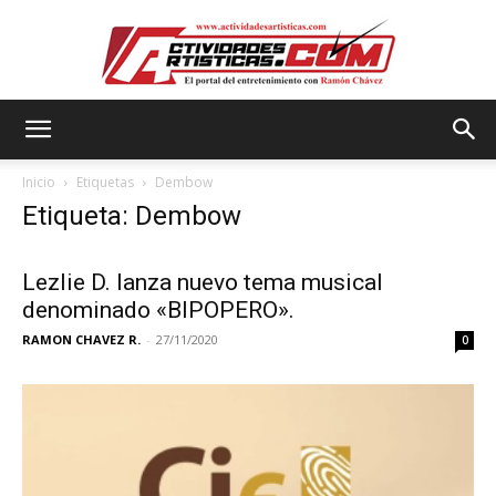
Actividadesartisticas.com
Inicio
Etiquetas
Dembow
Etiqueta: Dembow
Lezlie D. lanza nuevo tema musical
denominado «BIPOPERO».
RAMON CHAVEZ R.
-
27/11/2020
0