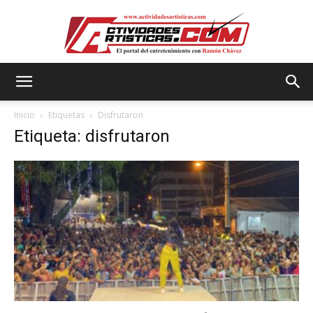
Actividadesartisticas.com
Inicio
Etiquetas
Disfrutaron
Etiqueta: disfrutaron