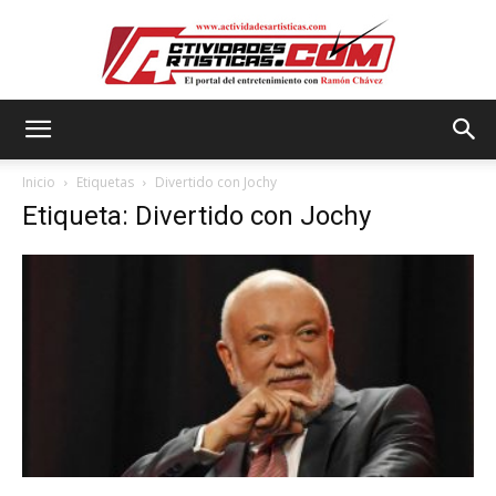
Actividadesartisticas.com
Inicio
Etiquetas
Divertido con Jochy
Etiqueta: Divertido con Jochy