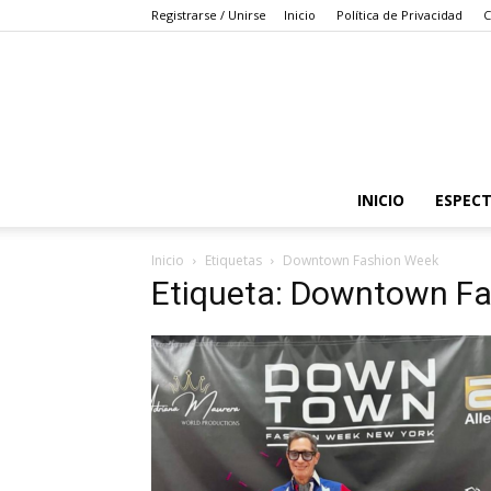
Registrarse / Unirse
Inicio
Política de Privacidad
C
INICIO
ESPEC
Inicio
Etiquetas
Downtown Fashion Week
Etiqueta: Downtown F