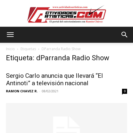
Actividadesartisticas.com
Inicio
Etiquetas
DParranda Radio Show
Etiqueta: dParranda Radio Show
Sergio Carlo anuncia que llevará “El
Antinoti” a televisión nacional
RAMON CHAVEZ R.
-
08/02/2021
0