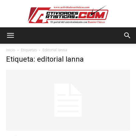
Actividadesartisticas.com
Inicio
Etiquetas
Editorial Ianna
Etiqueta: editorial Ianna