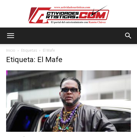
Actividadesartisticas.com
Inicio
Etiquetas
El Mafe
Etiqueta: El Mafe