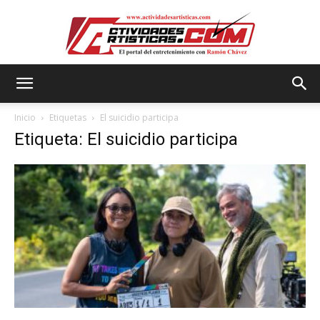
Actividadesartisticas.com
Inicio
Etiquetas
El suicidio participa
Etiqueta: El suicidio participa