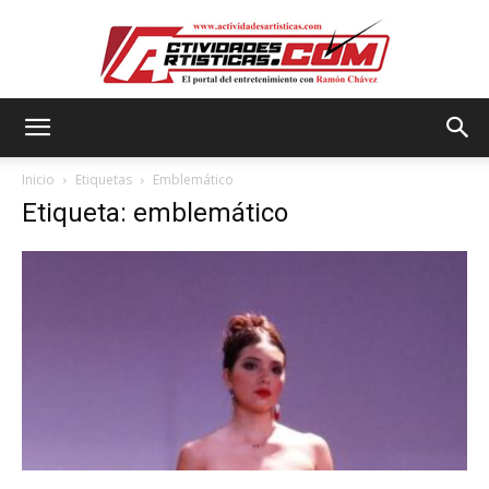
Actividadesartisticas.com
Inicio
Etiquetas
Emblemático
Etiqueta: emblemático