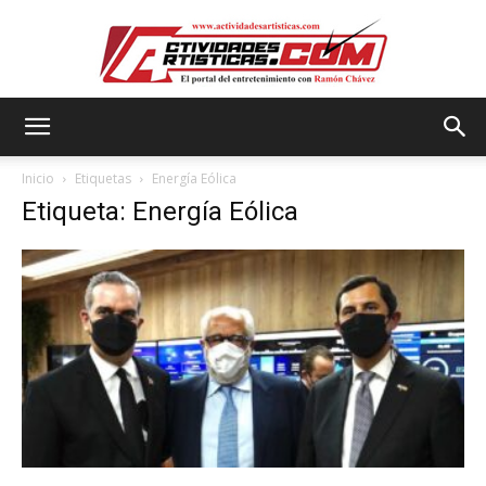
Actividadesartisticas.com
Inicio
Etiquetas
Energía Eólica
Etiqueta: Energía Eólica