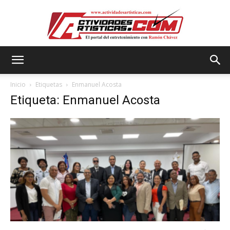
Actividadesartisticas.com
Inicio
Etiquetas
Enmanuel Acosta
Etiqueta: Enmanuel Acosta