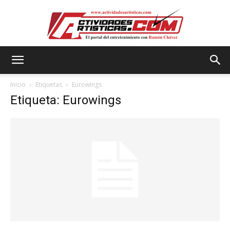
Actividadesartisticas.com
Inicio
Etiquetas
Eurowings
Etiqueta: Eurowings