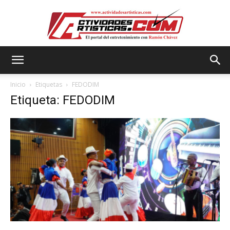
Actividadesartisticas.com
Inicio
Etiquetas
FEDODIM
Etiqueta: FEDODIM