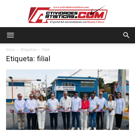
Actividadesartisticas.com
Inicio
Etiquetas
Filial
Etiqueta: filial