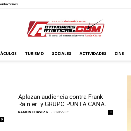
ontáctenos
TÁCULOS
TURISMO
SOCIALES
ACTIVIDADES
CINE
Actividadesartisticas.com
Aplazan audiencia contra Frank
Rainieri y GRUPO PUNTA CANA.
RAMON CHAVEZ R.
-
21/05/2021
0
0