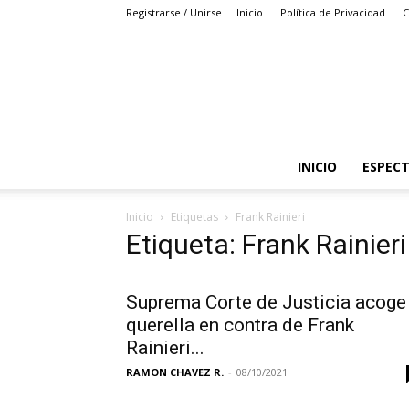
Registrarse / Unirse
Inicio
Política de Privacidad
C
INICIO
ESPEC
Inicio
Etiquetas
Frank Rainieri
Etiqueta: Frank Rainieri
Suprema Corte de Justicia acoge
querella en contra de Frank
Rainieri...
RAMON CHAVEZ R.
-
08/10/2021