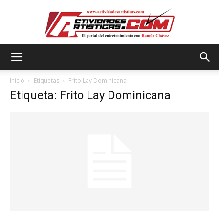
Actividadesartisticas.com
Inicio
Etiquetas
Frito Lay Dominicana
Etiqueta: Frito Lay Dominicana