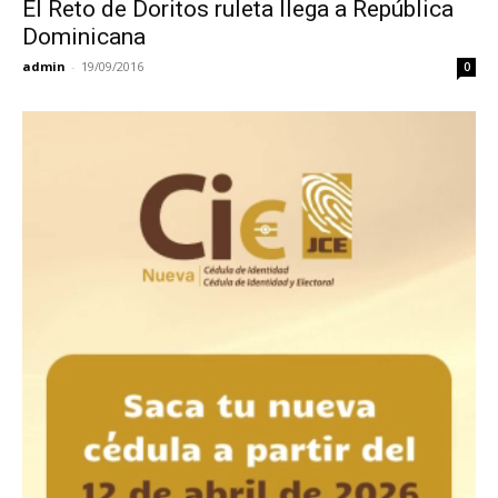
El Reto de Doritos ruleta llega a República
Dominicana
admin
-
19/09/2016
0