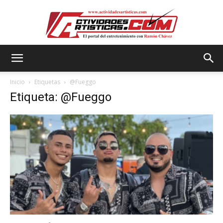
Actividadesartisticas.com
Inicio
Etiquetas
@Fueggo
Etiqueta: @Fueggo