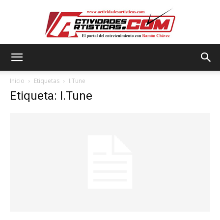
Actividadesartisticas.com
Inicio
Etiquetas
I.Tune
Etiqueta: I.Tune