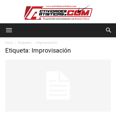
Actividadesartisticas.com
Inicio
Etiquetas
Improvisación
Etiqueta: Improvisación