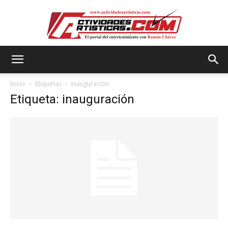
Actividadesartisticas.com
Inicio
Etiquetas
Inauguración
Etiqueta: inauguración