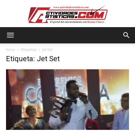
Actividadesartisticas.com
Inicio
Etiquetas
Jet Set
Etiqueta: Jet Set