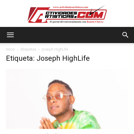
Actividadesartisticas.com
Inicio
Etiquetas
Joseph HighLife
Etiqueta: Joseph HighLife