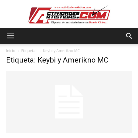
Actividadesartisticas.com
Inicio
Etiquetas
Keybi y Amerikno MC
Etiqueta: Keybi y Amerikno MC