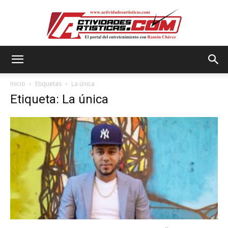
Actividadesartisticas.com
Inicio
Etiquetas
La única
Etiqueta: La única