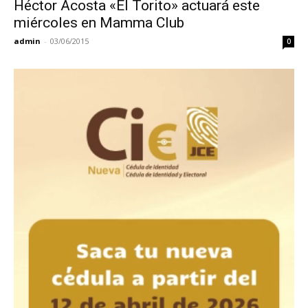
Héctor Acosta «El Torito» actuará este
miércoles en Mamma Club
admin
-
03/06/2015
0