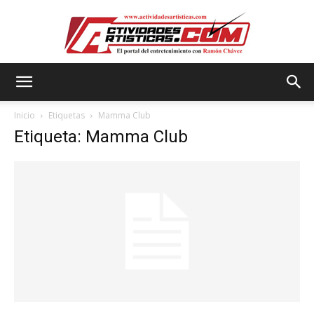
Actividadesartisticas.com
Inicio
Etiquetas
Mamma Club
Etiqueta: Mamma Club