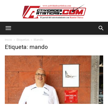
Actividadesartisticas.com
Inicio
Etiquetas
Mando
Etiqueta: mando