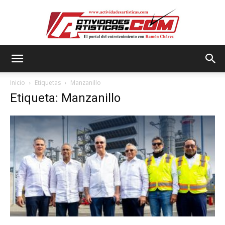
Actividadesartisticas.com
Inicio
Etiquetas
Manzanillo
Etiqueta: Manzanillo