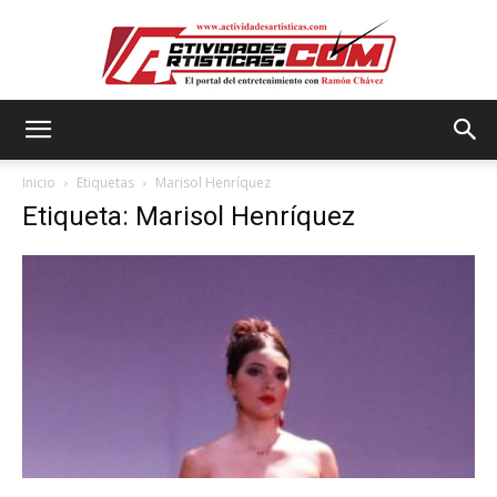
Actividadesartisticas.com
Inicio
Etiquetas
Marisol Henríquez
Etiqueta: Marisol Henríquez