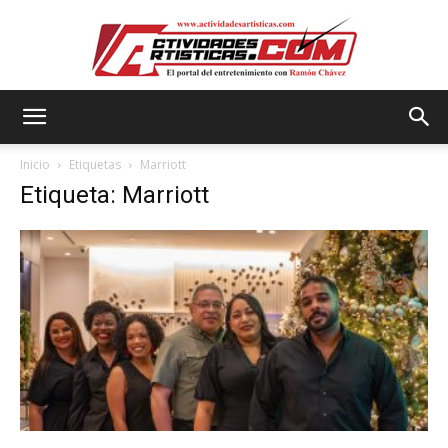
Actividadesartisticas.com
Inicio
Etiquetas
Marriott
Etiqueta: Marriott